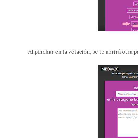
Al pinchar en la votación, se te abrirá otra