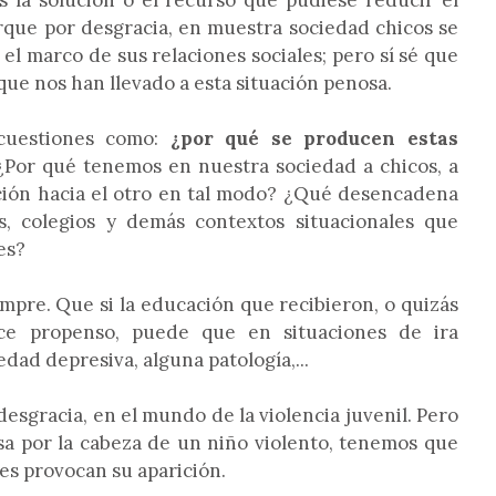
es la solución o el recurso que pudiese reducir el
que por desgracia, en muestra sociedad chicos se
el marco de sus relaciones sociales; pero sí sé que
ue nos han llevado a esta situación penosa.
cuestiones como:
¿por qué se producen estas
Por qué tenemos en nuestra sociedad a chicos, a
ación hacia el otro en tal modo? ¿Qué desencadena
os, colegios y demás contextos situacionales que
es?
pre. Que si la educación que recibieron, o quizás
e propenso, puede que en situaciones de ira
ad depresiva, alguna patología,...
desgracia, en el mundo de la violencia juvenil. Pero
a por la cabeza de un niño violento, tenemos que
res provocan su aparición.