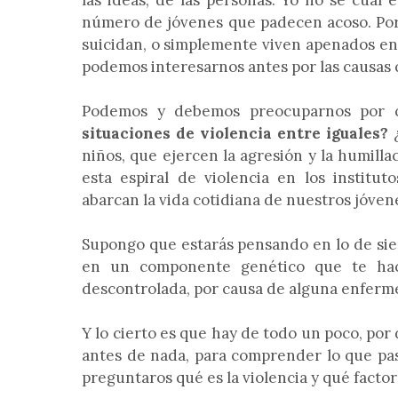
las ideas, de las personas. Yo no sé cuál 
número de jóvenes que padecen acoso. Por
suicidan, o simplemente viven apenados en 
podemos interesarnos antes por las causas q
Podemos y debemos preocuparnos por 
situaciones de violencia entre iguales?
¿
niños, que ejercen la agresión y la humill
esta espiral de violencia en los institut
abarcan la vida cotidiana de nuestros jóven
Supongo que estarás pensando en lo de siem
en un componente genético que te hac
descontrolada, por causa de alguna enfermed
Y lo cierto es que hay de todo un poco, por 
antes de nada, para comprender lo que pas
preguntaros qué es la violencia y qué facto