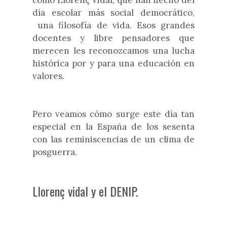
como L
lorenç Vidal, que han hecho de
l
día escolar más social democrático,
una filo
sofía de vida. Esos grandes
docentes y libre pensadores que
merecen les reconozcamos una lucha
histórica por y para una educación en
valores
.
Pero veamos cómo sur
ge este día tan
especial en la España
de los sesenta
con las reminiscencias de un clima de
posguerra.
Llorenç vidal
y el DENIP.