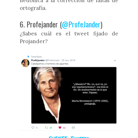
hedónica a la corrección de faltas de
ortografía.
6. Profejander (
@ProfeJander
)
¿Sabes cuál es el tweet fijado de
Projander?
FUENTE: Twitter